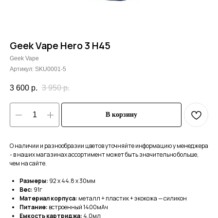
Geek Vape Hero 3 H45
Geek Vape
Артикул:
SKU0001-5
3 600
р.
3 950
р.
В корзину
О наличии и разнообразии цветов уточняйте информацию у менеджера
- в наших магазинах ассортимент может быть значительно больше,
чем на сайте.
Размеры:
92 х 44.8 х 30мм
Вес:
91г
Материал корпуса:
металл + пластик + экокожа — силикон
Питание:
встроенный 1400мАч
Емкость картриджа:
4.0мл