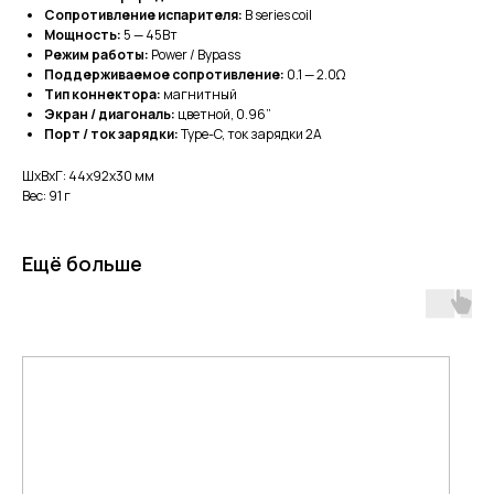
Сопротивление испарителя:
B series coil
Мощность:
5 — 45Вт
Режим работы:
Power / Bypass
Поддерживаемое сопротивление:
0.1 — 2.0Ω
Тип коннектора:
магнитный
Экран / диагональ:
цветной, 0.96”
Порт / ток зарядки:
Type-C, ток зарядки 2А
ШxВxГ: 44x92x30 мм
Вес: 91 г
Ещё больше